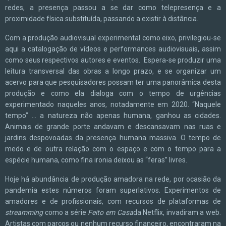
redes, a presença passou a se dar como telepresença e a
proximidade física substituída, passando a existir à distância.
Com a produção audiovisual experimental como eixo, privilegiou-se
aqui a catalogação de vídeos e performances audiovisuais, assim
como seus respectivos autores e eventos. Espera-se produzir uma
leitura transversal das obras a longo prazo, e se organizar um
acervo para que pesquisadores possam ter uma panorâmica desta
produção e como ela dialoga com o tempo de urgências
experimentado naqueles anos, notadamente em 2020. “Naquele
tempo” ... a natureza não apenas humana, ganhou as cidades.
Animais de grande porte andavam e descansavam nas ruas e
jardins despovoadas da presença humana massiva. O tempo de
medo e de outra relação com o espaço e com o tempo para a
espécie humana, como fina ironia deixou as “feras” livres.
Hoje há abundância de produção amadora na rede, por ocasião da
pandemia estes números foram superlativos. Experimentos de
amadores e de profissionais, com recursos de plataformas de
streamming
como a série
Feito em Casa
da Netflix, invadiram a web.
Artistas com parcos ou nenhum recurso financeiro, encontraram na