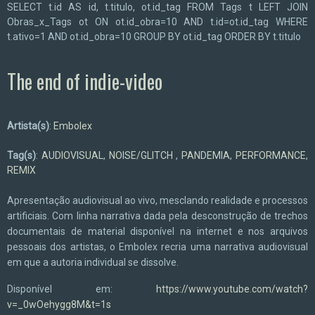
SELECT t.id AS id, t.titulo, ot.id_tag FROM Tags t LEFT JOIN
Obras_x_Tags ot ON ot.id_obra=10 AND t.id=ot.id_tag WHERE
t.ativo=1 AND ot.id_obra=10 GROUP BY ot.id_tag ORDER BY t.titulo
The end of indie-video
Artista(s)
:
Embolex
Tag(s)
:
AUDIOVISUAL
,
NOISE/GLITCH
,
PANDEMIA
,
PERFORMANCE
,
REMIX
Apresentação audiovisual ao vivo, mesclando realidade e processos
artificiais. Com linha narrativa dada pela desconstrução de trechos
documentais de material disponível na internet e nos arquivos
pessoais dos artistas, o Embolex recria uma narrativa audiovisual
em que a autoria individual se dissolve.
Disponível em:
https://www.youtube.com/watch?
v=_0wOehygg8M&t=1s