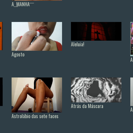
A ͟ MANHA ͞
Aleluia!
Agosto
A
Atrás da Máscara
A
Astrolábio das sete faces