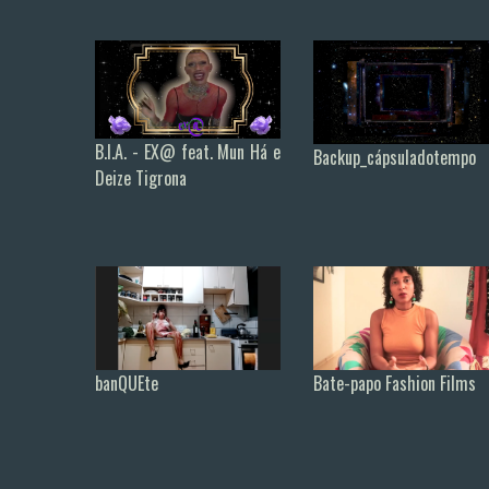
B.I.A. - EX@ feat. Mun Há e
Backup_cápsuladotempo
Deize Tigrona
Bate-papo Fashion Films
banQUEte