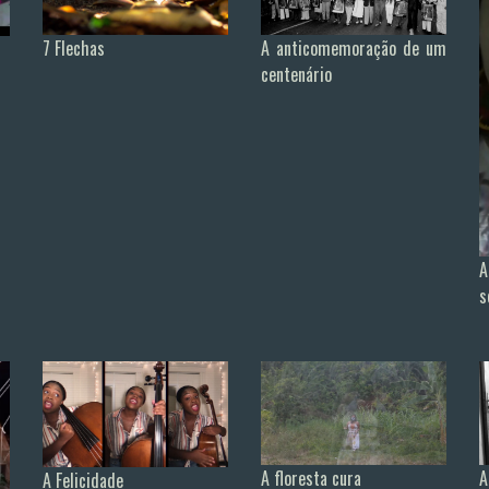
7 Flechas
A anticomemoração de um
centenário
A
s
A floresta cura
A
A Felicidade