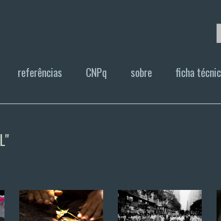
referências
CNPq
sobre
ficha técni
L"