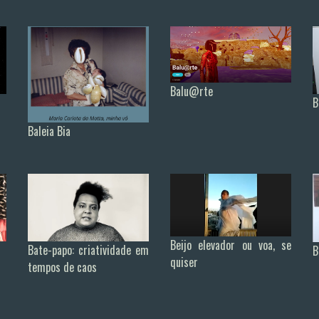
Balu@rte
B
Baleia Bia
Beijo elevador ou voa, se
Bate-papo: criatividade em
B
quiser
tempos de caos