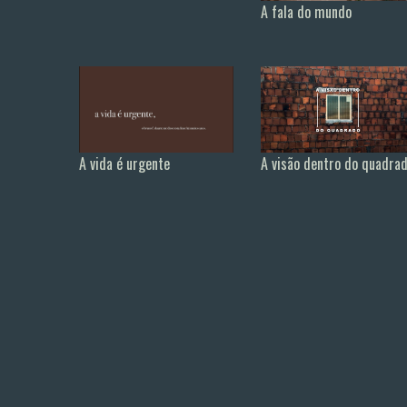
A fala do mundo
A visão dentro do quadra
A vida é urgente