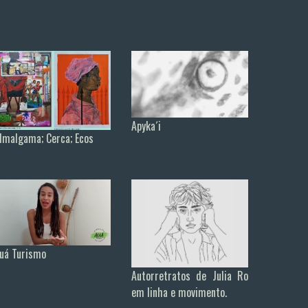
Apyka´i
lmalgama; Cerca; Ecos
uá Turismo
Autorretratos de Julia Ro
em linha e movimento.