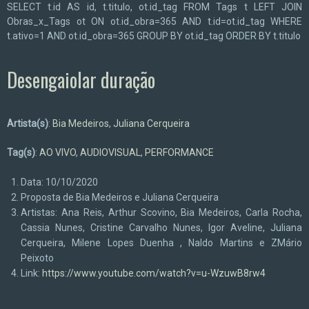
SELECT t.id AS id, t.titulo, ot.id_tag FROM Tags t LEFT JOIN
Obras_x_Tags ot ON ot.id_obra=365 AND t.id=ot.id_tag WHERE
t.ativo=1 AND ot.id_obra=365 GROUP BY ot.id_tag ORDER BY t.titulo
Desengaiolar duração
Artista(s)
:
Bia Medeiros
,
Juliana Cerqueira
Tag(s)
:
AO VIVO
,
AUDIOVISUAL
,
PERFORMANCE
Data: 10/10/2020
Proposta de Bia Medeiros e Juliana Cerqueira
Artistas: Ana Reis, Arthur Scovino, Bia Medeiros, Carla Rocha,
Cassia Nunes, Cristine Carvalho Nunes, Igor Aveline, Juliana
Cerqueira, Milene Lopes Duenha , Naldo Martins e ZMário
Peixoto
Link:
https://www.youtube.com/watch?v=u-WzuwB8rw4