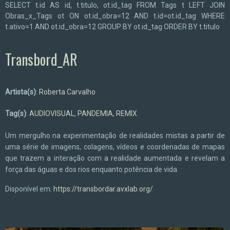
SELECT t.id AS id, t.titulo, ot.id_tag FROM Tags t LEFT JOIN
Obras_x_Tags ot ON ot.id_obra=12 AND t.id=ot.id_tag WHERE
t.ativo=1 AND ot.id_obra=12 GROUP BY ot.id_tag ORDER BY t.titulo
Transbord_AR
Artista(s)
:
Roberta Carvalho
Tag(s)
:
AUDIOVISUAL
,
PANDEMIA
,
REMIX
Um mergulho na experimentação de realidades mistas a partir de
uma série de imagens, colagens, vídeos e coordenadas de mapas
que trazem a interação com a realidade aumentada e revelam a
força das águas e dos rios enquanto potência de vida.
Disponível em:
https://transbordar.avxlab.org/