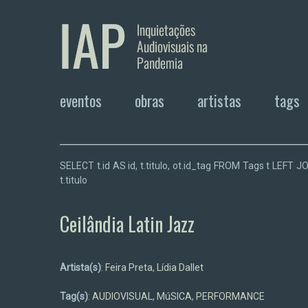
eventos
obras
artistas
tags
SELECT t.id AS id, t.titulo, ot.id_tag FROM Tags t LEF
t.titulo
Ceilândia Latin Jazz
Artista(s)
:
Feira Preta
,
Lídia Dallet
Tag(s)
:
AUDIOVISUAL
,
MúSICA
,
PERFORMANCE