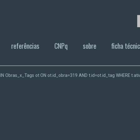
referências
CNPq
sobre
ficha técni
T JOIN Obras_x_Tags ot ON ot.id_obra=319 AND t.id=ot.id_tag WHERE t