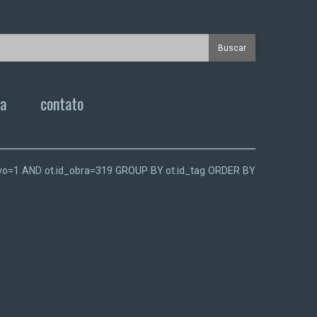
ca
contato
.ativo=1 AND ot.id_obra=319 GROUP BY ot.id_tag ORDER BY