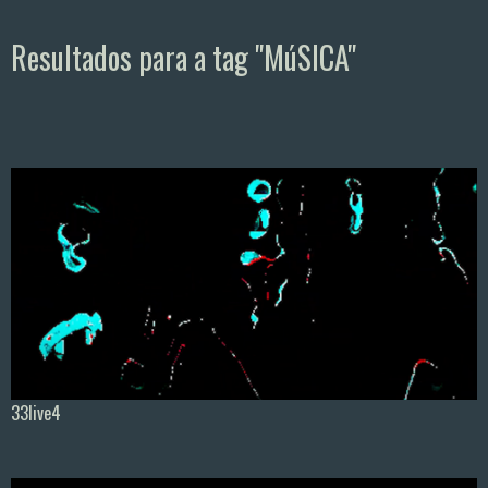
Resultados para a tag "MúSICA"
33live4