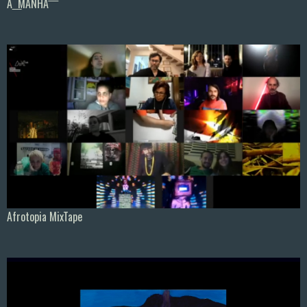
A ͟ MANHA ͞
Afrotopia MixTape