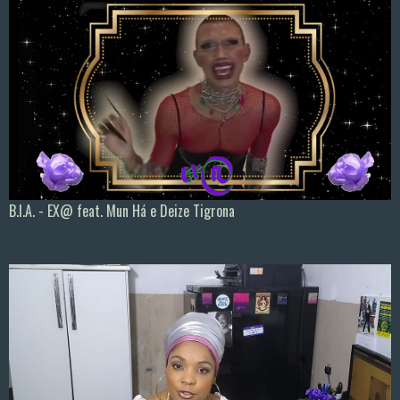
B.I.A. - EX@ feat. Mun Há e Deize Tigrona