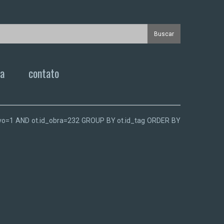
ca
contato
.ativo=1 AND ot.id_obra=232 GROUP BY ot.id_tag ORDER BY