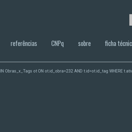
referências
CNPq
sobre
ficha técni
T JOIN Obras_x_Tags ot ON ot.id_obra=232 AND t.id=ot.id_tag WHERE t