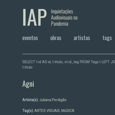
eventos
obras
artistas
tags
SELECT t.id AS id, t.titulo, ot.id_tag FROM Tags t LEF
t.titulo
Agni
Artista(s)
:
Juliana Perdigão
Tag(s)
:
ARTES VISUAIS
,
MúSICA