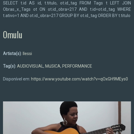
SELECT t.id AS id, t.titulo, ot.id_tag FROM Tags t LEFT JOIN
Obras_x_Tags ot ON ot.id_obra=217 AND t.id=ot.id_tag WHERE
t.ativo=1 AND ot.id_obra=217 GROUP BY ot.id_tag ORDER BY t.titulo
Omulu
Artista(s)
:
Ilessi
Tag(s)
:
AUDIOVISUAL
,
MúSICA
,
PERFORMANCE
Disponível em:
https://www.youtube.com/watch?v=qOxGH9MEys0