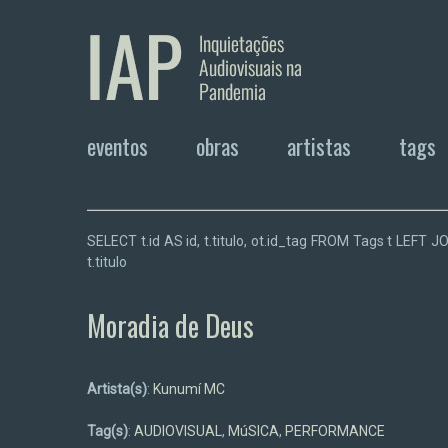
eventos
obras
artistas
tags
SELECT t.id AS id, t.titulo, ot.id_tag FROM Tags t LEF
t.titulo
Moradia de Deus
Artista(s)
:
Kunumí MC
Tag(s)
:
AUDIOVISUAL
,
MúSICA
,
PERFORMANCE