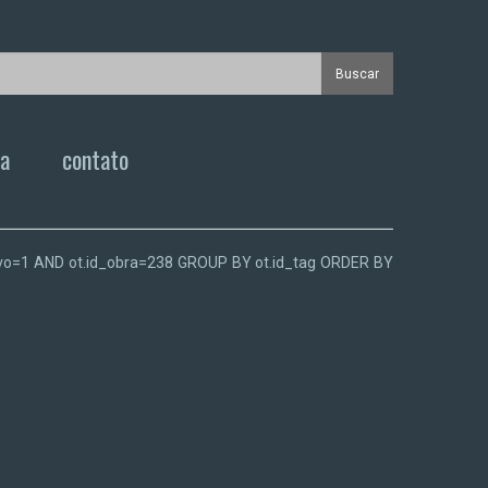
ca
contato
.ativo=1 AND ot.id_obra=238 GROUP BY ot.id_tag ORDER BY