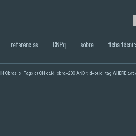
referências
CNPq
sobre
ficha técni
T JOIN Obras_x_Tags ot ON ot.id_obra=238 AND t.id=ot.id_tag WHERE t