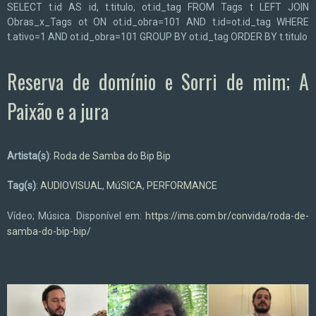
SELECT t.id AS id, t.titulo, ot.id_tag FROM Tags t LEFT JOIN
Obras_x_Tags ot ON ot.id_obra=101 AND t.id=ot.id_tag WHERE
t.ativo=1 AND ot.id_obra=101 GROUP BY ot.id_tag ORDER BY t.titulo
Reserva de domínio e Sorri de mim; A
Paixão e a jura
Artista(s)
:
Roda de Samba do Bip Bip
Tag(s)
:
AUDIOVISUAL
,
MúSICA
,
PERFORMANCE
Vídeo; Música. Disponível em:
https://ims.com.br/convida/roda-de-
samba-do-bip-bip/