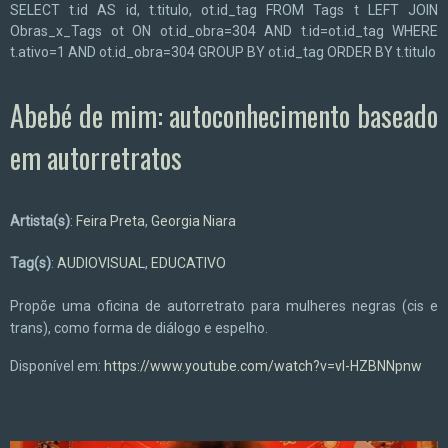
SELECT t.id AS id, t.titulo, ot.id_tag FROM Tags t LEFT JOIN
Obras_x_Tags ot ON ot.id_obra=304 AND t.id=ot.id_tag WHERE
t.ativo=1 AND ot.id_obra=304 GROUP BY ot.id_tag ORDER BY t.titulo
Abebé de mim: autoconhecimento baseado
em autorretratos
Artista(s)
:
Feira Preta
,
Georgia Niara
Tag(s)
:
AUDIOVISUAL
,
EDUCATIVO
Propõe uma oficina de autorretrato para mulheres negras (cis e
trans), como forma de diálogo e espelho.
Disponível em:
https://www.youtube.com/watch?v=vI-HZBNNpnw