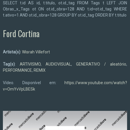
SELECT t.id AS id, t.titulo, ot.id_tag FROM Tags t LEFT JOIN
Obras_x_Tags ot ON ot.id_obra=128 AND t.id=ot.id_tag WHERE
t.ativo=1 AND ot.id_obra=128 GROUP BY ot.id_tag ORDER BY t.titulo
Ford Cortina
Artista(s)
:
Wisrah Villefort
Tag(s)
:
ARTIVISMO
,
AUDIOVISUAL
,
GENERATIVO / aleatório
,
PERFORMANCE
,
REMIX
Vídeo. Disponível em:
https://www.youtube.com/watch?
v=OmYvVpLBESk