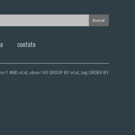
ca
contato
.ativo=1 AND ot.id_obra=143 GROUP BY ot.id_tag ORDER BY