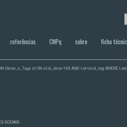
referências
CNPq
sobre
ficha técni
T JOIN Obras_x_Tags ot ON ot.id_obra=143 AND t.id=ot.id_tag WHERE t
ES SOCIAIS