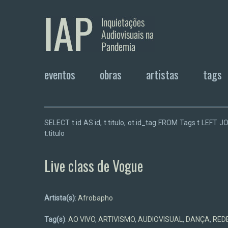
eventos
obras
artistas
tags
SELECT t.id AS id, t.titulo, ot.id_tag FROM Tags t LEF
t.titulo
Live class de Vogue
Artista(s)
:
Afrobapho
Tag(s)
:
AO VIVO
,
ARTIVISMO
,
AUDIOVISUAL
,
DANÇA
,
RED