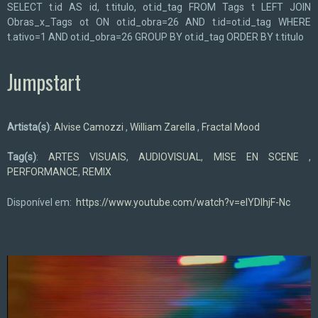
SELECT t.id AS id, t.titulo, ot.id_tag FROM Tags t LEFT JOIN
Obras_x_Tags ot ON ot.id_obra=26 AND t.id=ot.id_tag WHERE
t.ativo=1 AND ot.id_obra=26 GROUP BY ot.id_tag ORDER BY t.titulo
Jumpstart
Artista(s)
:
Alvise Camozzi
,
William Zarella
,
Fractal Mood
Tag(s)
:
ARTES VISUAIS
,
AUDIOVISUAL
,
MISE EN SCENE
,
PERFORMANCE
,
REMIX
Disponível em:
https://www.youtube.com/watch?v=eIYDIhjF-Nc