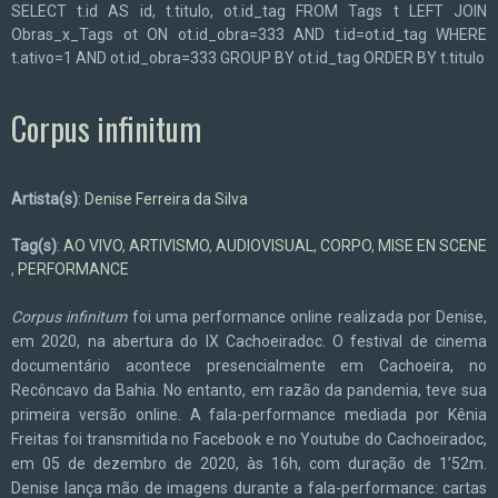
SELECT t.id AS id, t.titulo, ot.id_tag FROM Tags t LEFT JOIN
Obras_x_Tags ot ON ot.id_obra=333 AND t.id=ot.id_tag WHERE
t.ativo=1 AND ot.id_obra=333 GROUP BY ot.id_tag ORDER BY t.titulo
Corpus infinitum
Artista(s)
:
Denise Ferreira da Silva
Tag(s)
:
AO VIVO
,
ARTIVISMO
,
AUDIOVISUAL
,
CORPO
,
MISE EN SCENE
,
PERFORMANCE
Corpus infinitum
foi uma performance online realizada por Denise,
em 2020, na abertura do IX Cachoeiradoc. O festival de cinema
documentário acontece presencialmente em Cachoeira, no
Recôncavo da Bahia. No entanto, em razão da pandemia, teve sua
primeira versão online. A fala-performance mediada por Kênia
Freitas foi transmitida no Facebook e no Youtube do Cachoeiradoc,
em 05 de dezembro de 2020, às 16h, com duração de 1’52m.
Denise lança mão de imagens durante a fala-performance: cartas