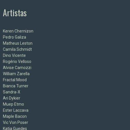
Artistas
Keren Chernizon
Pedro Galiza
Matheus Leston
Camila Schmidt
Dino Vicente
Rogério Velloso
Alvise Camozzi
William Zarella
Fractal Mood
Bianca Turner
Sandra-X
Ari Dykier
Muep Etmo
Ester Laccava
Maple Bacon
Vic Von Poser
Katia Guedes