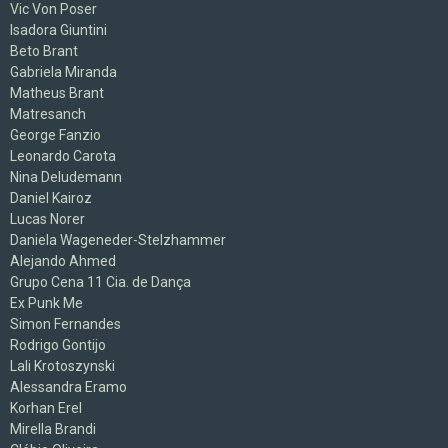
Vic Von Poser
Isadora Giuntini
Beto Brant
Gabriela Miranda
Matheus Brant
Matresanch
George Fanzio
Leonardo Carota
Nina Deludemann
Daniel Kairoz
Lucas Norer
Daniela Wageneder-Stelzhammer
Alejando Ahmed
Grupo Cena 11 Cia. de Dança
Ex Punk Me
Simon Fernandes
Rodrigo Gontijo
Lali Krotoszynski
Alessandra Eramo
Korhan Erel
Mirella Brandi